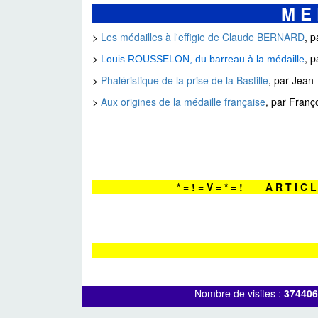
M E 
>
Les médailles à l'effigie de Claude BERNARD
, 
>
, 
Louis ROUSSELON, du barreau à la médaille
>
Phaléristique de la prise de la Bastille
, par Jea
>
Aux origines de la médaille française
, par Fran
* = ! = V = * = ! A R T I C 
Nombre de visites :
374406