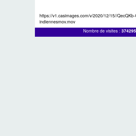
https://v1.casimages.com/v/2020/12/15//QecQKb
indiennesmov.mov
Nombre de visites :
374295